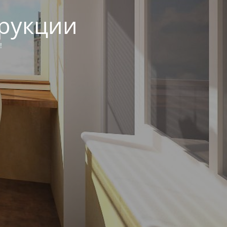
трукции
!