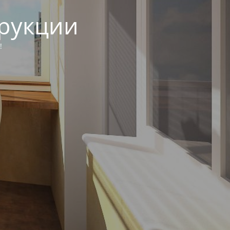
трукции
!