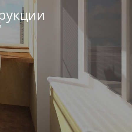
трукции
!