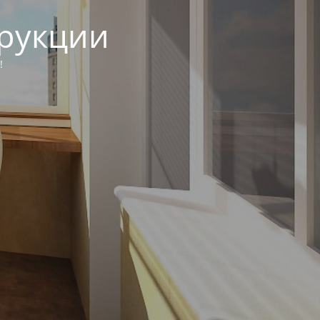
трукции
!